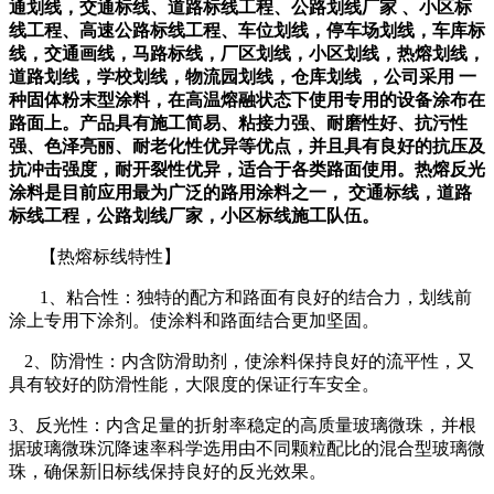
通划线，交通标线、道路标线工程、公路划线厂家
、小区标
线工程、高速公路标线工程、车位划线，停车场划线，车库标
线，交通画线，马路标线，厂区划线，小区划线，热熔划线，
道路划线，学校划线，物流园划线，仓库划线
，公司采用
一
种固体粉末型涂料，在高温熔融状态下使用专用的设备涂布在
路面上。产品具有施工简易、粘接力强、耐磨性好、抗污性
强、色泽亮丽、耐老化性优异等优点，并且具有良好的抗压及
抗冲击强度，耐开裂性优异，适合于各类路面使用。热熔反光
涂料是目前应用最为广泛的路用涂料之一， 交通标线
，
道路
标线工程
，
公路划线厂家
，
小区标线施工队伍
。
【热熔标线特性】
1、粘合性：独特的配方和路面有良好的结合力，划线前
涂上专用下涂剂。使涂料和路面结合更加坚固。
2、防滑性：内含防滑助剂，使涂料保持良好的流平性，又
具有较好的防滑性能，大限度的保证行车安全。
3、反光性：内含足量的折射率稳定的高质量玻璃微珠，并根
据玻璃微珠沉降速率科学选用由不同颗粒配比的混合型玻璃微
珠，确保新旧标线保持良好的反光效果。