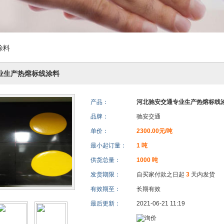
涂料
业生产热熔标线涂料
产品：
河北驰安交通专业生产热熔标线
品牌：
驰安交通
单价：
2300.00元/吨
最小起订量：
1 吨
供货总量：
1000 吨
发货期限：
自买家付款之日起
3
天内发货
有效期至：
长期有效
最后更新：
2021-06-21 11:19