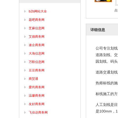
点
b2b网站大全
题吧商务网
芝麻信息网
详细信息
艾德商务网
速企商务网
公司专注划线
大海信息网
道路划线、交
园划线、码头
万联信息网
豆豆商务网
道路交通划线
商贸通
热熔标线的施
爱尚商务网
标线施工的方
温馨商务网
友好商务网
人工划线是目
是
100mm
，
飞佳达商务网